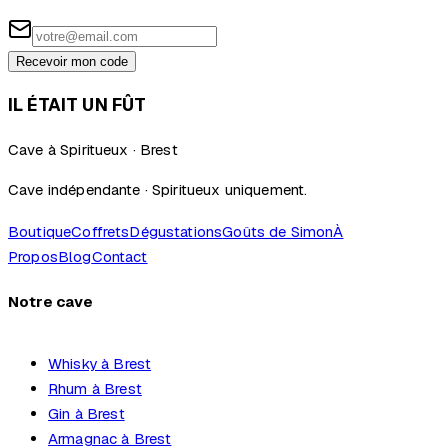
Recevoir mon code
IL ÉTAIT UN FÛT
Cave à Spiritueux · Brest
Cave indépendante · Spiritueux uniquement.
Boutique
Coffrets
Dégustations
Goûts de Simon
À
Propos
Blog
Contact
Notre cave
Whisky à Brest
Rhum à Brest
Gin à Brest
Armagnac à Brest