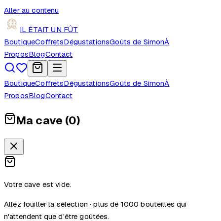
Aller au contenu
IL ÉTAIT UN FÛT
Boutique
Coffrets
Dégustations
Goûts de Simon
À
Propos
Blog
Contact
Boutique
Coffrets
Dégustations
Goûts de Simon
À
Propos
Blog
Contact
Ma cave (
0
)
Votre cave est vide.
Allez fouiller la sélection · plus de 1000 bouteilles qui
n'attendent que d'être goûtées.